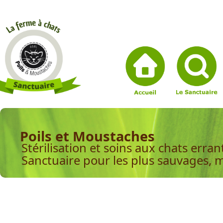
Poils et Moustaches
Stérilisation et soins aux chats erran
Sanctuaire pour les plus sauvages, 