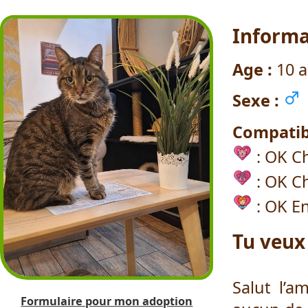
Informa
Age :
10 a
Sexe :
Compatibi
: OK C
: OK C
: OK E
Tu veux
Salut l’a
Formulaire pour mon adoption