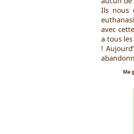
aucun de 
Ils nous
euthanasie
avec cett
a tous le
! Aujourd
abandonne
Ma g