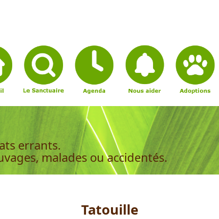
ats errants.
auvages, malades ou accidentés.
Tatouille