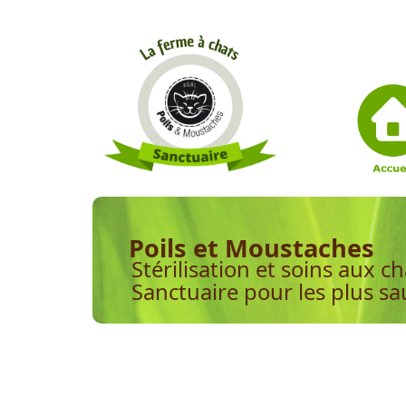
Poils et Moustaches
Stérilisation et soins aux ch
Sanctuaire pour les plus s