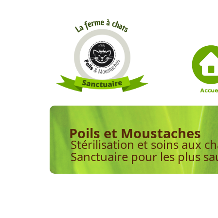
Poils et Moustaches
Stérilisation et soins aux ch
Sanctuaire pour les plus s