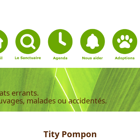
ats errants.
auvages, malades ou accidentés.
Tity Pompon