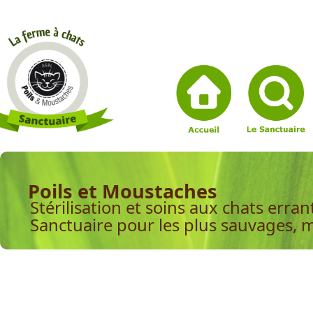
Poils et Moustaches
Stérilisation et soins aux chats erran
Sanctuaire pour les plus sauvages, 