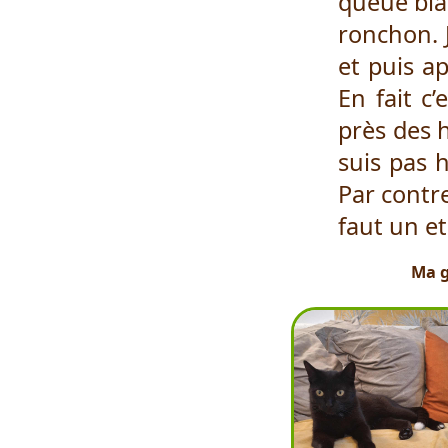
queue bla
ronchon. 
et puis a
En fait c
près des 
suis pas h
Par contr
faut un et 
Ma g