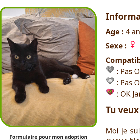
Informa
Age :
4 an
Sexe :
Compatibi
: Pas 
: Pas O
: OK Ja
Tu veux
Moi je su
Formulaire pour mon adoption